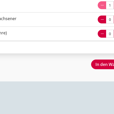
wachsener
hre)
In den W